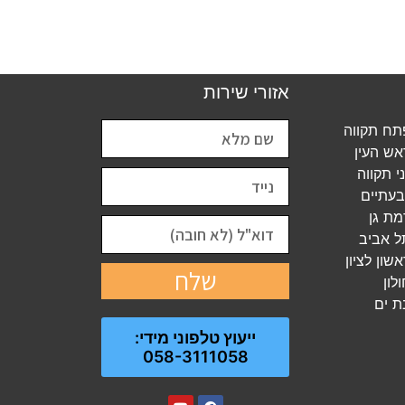
אזורי שירות
ח תקווה
ש העין
 תקווה
עתיים
ת גן
 אביב
ון לציון
שלח
לון
ת ים
ייעוץ טלפוני מידי:
058-3111058