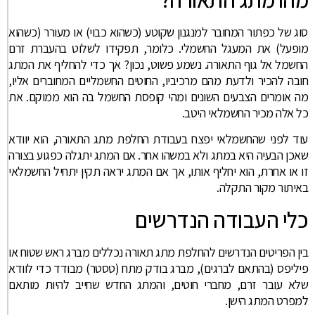
סוג של כפתור המחובר למנגנון שקוטע (כשהוא כבוי) או מעורר (כשהוא
מופעל) את המעגל החשמלי. כלומר, תפקידו לשלוט בהעברת זרם
החשמל אל גוף התאורה. נשמע פשוט, נכון? אך כדי להחליף את המתג
חובה להכיר ולדעת מהם מרכיביו, החוטים החשמליים המחוברים אליו,
מה אומרים הצבעים השונים ומהי קופסת החשמל בה הוא ממוקם. את
כל אלה מכיר החשמלאי היטב.
עוד לפני שהחשמלאי יפצח בעבודת החלפת מתג התאורה, הוא יוודא
שאכן הבעיה היא במתג ולא במשהו אחר. אם המתג יתגלה כפגוע בצורה
זו או אחרת, הוא יחליף אותו, אך אם המתג יראה תקין יתחיל החשמלאי
באיתור מקור התקלה.
כלי העבודה הנדרשים
בין הפריטים הנדרשים להחלפת מתג תאורה נכללים מברג ראש שטוח או
פיליפס (בהתאם לברגים), מברג בודק מתח (טסטר) מבודד כדי לוודא
שלא עובר זרם, מחברי חוטים, והמתג החדש שחייב להיות מותאם
למפרט המתג הישן.