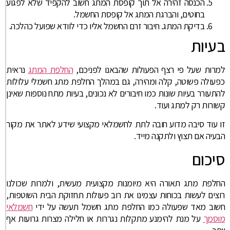
הכנסה זהירה אל תוך קופסת המתג חשוב להקפיד שלא לפגוע
בחוטים, והברגת המתג אל קופסת החשמל.
בדיקת המתג. חיבור זרם החשמל אליו כדי לוודא שפועל כהלכה.
בעיות
למרות שעל פי רצף הפעולות שהבאנו לפניכם,
החלפת המתג
נראית
כפעולה פשוטה, קלה ומהירה, גם במהלך החלפת מתג חשמלי עלולות
להתעורר בעיות שונות כמו חיבורים לא נכונים, בעיות מתח נוספות שאינן
קשורות רק למתג ועוד.
זו עוד סיבה מדוע חובה לתת לחשמלאי מקצועי שידע לאתר את מקור
הבעיה אם תצוץ ולתקנה מייד.
סיכום
החלפת מתג תאורה היא מיומנות מקצועית מעשית, ולמרות שכולנו
רוצים לעשות בכוחות עצמינו את רוב פעולות תחזוקת הבית השוטפות,
חשוב מאד שפעולה כמו החלפת מתג חשמל תעשה על ידי
חשמלאי
מוסמך
על מנת להימנע מתקלות נגררות או חלילה מצרות גרועות אף