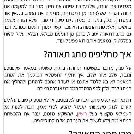
מסירים את הנורה, שלדעתכם סיימה את חייה, מבריגים למקומה את
הנורה הטריה ששלפתם מן המסתרים, מרימים את המתג ו…אין אור
במסדרון. ובכן, במקרים כאלה קיים סיכוי די סביר שלא הנורה אשמה
בחשיכה, אלא מתג התאורה. הוא עובד קשה לאורך השנים וכמו כל דבר
גם מתג התאורה יסבול, בזמן מן הזמנים מבלאי. הבלאי עלול להיות
בפלסטיק, במגעים אותם הוא מפעיל ועוד.
איך מחליפים מתג תאורה?
על פניו, מדובר במשימת תחזוקה ביתית פשוטה. במאמר שלפניכם
נסביר, שלב אחר שלב, איך יחליף החשמלאי המוסמך את המתג.
המאמר לא בא ללמד אתכם או לעודד אתכם להסתכן ולהחליף את
המתג לבד, ולכן לפני ההסבר המפורט אזהרה חמורה:
חשמל הוא לא משחק. חיבורים לא נכונים, או לא מספיק טובים עלולים
לגרום לנזק משמעותי שעלול להגיע לכדי אסון. חובה לפנות אל
חשמלאי מקצועי בעל
רישיון
, שהשקיע מזמנו, עבר את ההכשרות
המתאימות וידע לעשות את העבודה. אל תיקחו סיכונים.
מהו מתג התאורה?