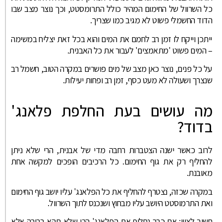
כל השרוול של החימום המהיר כולל התרומסטט, וכך נוצר מצב שבו
הדוד החשמלי פשוט לא מגיב כמו שצריך.
ייתכן וייקח לו זמן רב לחמם את המים והוא בכל זאת יצליח במשימה
– המים פשוט 'מתאמצים' לעבור את כל האבנית.
על כל פנים, נוצר כאן מצב של מים פושרים במקרה הטוב, חשמל רב
שנצרך ושעולה לא מעט כסף, זמן רב ופחות יעילות.
מה עושים בעת החלפת פלאנג'
בדוד?
לרוב כאשר ישנה הצטברות רחבה מדי של אבנית, הרי שלא ניתן
להחליף רק את גוף החימום. כל הרכיבים הופכים למקשה אחת
מאובנת.
במקרה שכזה, נצטרף להחליף את כל הפלאנג' עליו יושב גוף החימום
ואת התרמוסטט היושב עליו מבחוץ ושנכנס לתוך השרוול.
חשוב לציין: אם כבר נחליף את הפלאנג' הרי שלא תהא ברירה אלא