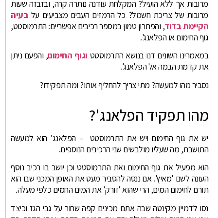
מרובות אך ללא הועיל? המקלחת עודנה נותרה קרה, ובזבזה שעות
מרובות של צריכת חשמל? כל הרמזים העבים מצביעים על
בעיה
הקיימת בדוד
, והפתרון טמון במספר רכיבים אפשריים: התרמוסטט,
גוף החימום או הפלאנג'.
במאמרינו השונים דנו בנושא התרמוסטט
וגוף החימום
, והפעם ניתן
את קדמת הבמה אל הפלאנג'.
נסביר מהו למעשה? מתי צריך להחליף אותו? ומה תפקידו?
מהו תפקיד הפלאנג'?
יש את גוף החימום ויש את התרמוסטט – הפלאנג' הוא למעשה
התושבת, מה שעליו מולבשים שני הרכיבים הנוספים.
הוא מפעיל את גוף החימום ואת התרמוסטט וכן יושב בו רכיב נוסף
העונה לשם 'מאיץ'. אם ננסה להסביר מעט את האופן המכני שבו הוא
תורם לחימום המים, הרי שהוא 'זורק' את המים החמים כלפי מעלה.
נסו לדמיין מקינטה שבה אתם מכינים קפה שחור על גבי הגז וכיצד