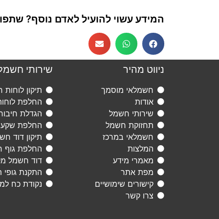
המידע עשוי להועיל לאדם נוסף? שתפו א
ניווט מהיר
שירותי חשמל
חשמלאי מוסמך
תיקון לוחות 
אודות
החלפת לוחו
שירותי חשמל
הגדלת חיבור
תחזוקת חשמל
החלפת שקעי
חשמלאי במרכז
תיקון דוד חש
המלצות
החלפת גוף ח
מאמרי מידע
דוד חשמל מ
מפת אתר
התקנת גופי 
קישורים שימושיים
נקודת כח למז
צרו קשר