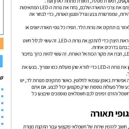
שקועים, תאורת מסלול, תאורת מתחת לארון ועוד.
לאחר שקבעתם את צרכי התאורה שלכם, בחרו את נורות ה-LED המתאימות
ירות, טמפרטורת צבע וגודל וסגנון האורות, כדי לבחור את
ר בו תתקינו את נורות הלד. הסירו כל גופי תאורה ישנים או
פעלו בהתאם להוראות היצרן כדי להתקין את נורות ה-LED. זה עשוי לכלול חיווט
כבתם בדרכים אחרות.
לאחר התקנת נורות ה-LED, חברו את מקור הכוח אל האורות. זה עשוי להיות כרוך בחיבור
הפעילו את החשמל ובדקו את נורות ה-LED כדי לוודא שהן פועלות כמו שצריך. בצעו את
.
שי
 אפשרית באופן עצמאי לחלוטין. כאשר מתקינים מנורות לד, יש
צע שלל פעולות נוספות שרק מקצוען יכול לבצע. אם אתם
חשמל והזרם זמינים לכם חשמלאים מוסמכים שיבצעו כל
ופי תאורה
ת, חשוב להזמין שירות של חשמלאי מקצועי עבור התקנת מנורת