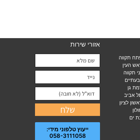
אזורי שירות
ח תקווה
ש העין
 תקווה
עתיים
ת גן
 אביב
ון לציון
שלח
לון
ת ים
ייעוץ טלפוני מידי:
058-3111058