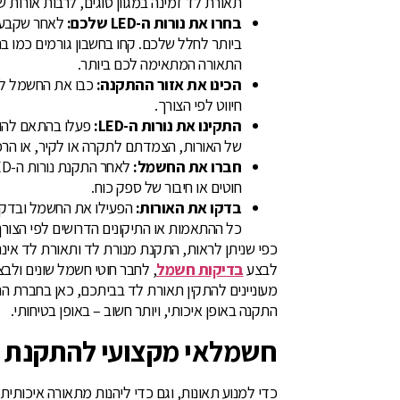
תאורת לד זמינה במגוון סוגים, לרבות אורות 
בחרו את נורות ה-LED שלכם:
ביותר לחלל שלכם. קחו בחשבון גורמים כמו בה
התאורה המתאימה לכם ביותר.
הכינו את אזור ההתקנה:
כבו את החשמל לאזו
חיווט לפי הצורך.
התקינו את נורות ה-LED:
של האורות, הצמדתם לתקרה או לקיר, או הר
חברו את החשמל:
חוטים או חיבור של ספק כוח.
בדקו את האורות:
כל ההתאמות או התיקונים הדרושים לפי הצורך
כפי שניתן לראות, התקנת מנורת לד ותאורת לד אינה
לבצע
בדיקות חשמל
, לחבר חוטי חשמל שונים ולב
מעוניינים להתקין תאורת לד בביתכם, כאן בחברת ה
התקנה באופן איכותי, ויותר חשוב – באופן בטיחותי.
חשמלאי מקצועי להתקנת ג
כדי למנוע תאונות, וגם כדי ליהנות מתאורה איכותי