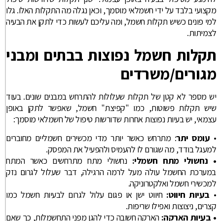
מקצועי בלבד על ידי חשמלאי מוסמך, וכאן נגלה מה התקלות האלו. גלו
למי פונים כשיש תקלות חשמל, ומה עליכם לעשות כדי לתקן את הבעיה
לצמיתות.
תקלות חשמל נפוצות בבתים ומבני
מגורים/משרדים
יש מספר לא קטן של תקלות שעלולות להתרחש במבנים שונים. בעוד
שיש תקלות פשוטות, כמו "קפיצת" חשמל, שאפשר לתקן באופן
עצמאי, יש בעיות נפוצות אחרות שדורשות טיפול של חשמלאי מוסמך:
•
עומס יתר
: מתרחש כאשר יותר מדי מכשירים חשמליים מחוברים
למעגל בודד, מה שגורם לו להעמיס ולהפעיל את המפסק.
• נחשולי מתח חשמלי:
נחשולי מתח מתרחשים כאשר המתח
במערכת החשמל עולה מעל לרמה הרגילה, דבר שעלול לגרום נזק
למכשירי חשמל ואלקטרוניקה.
•
בעיות חיווט:
חיווט ישן או פגום עלול לגרום לבעיות חשמל כמו
קצרים, ניצוצות ואפילו שריפות.
• בעיות הארקה:
הארקה חשובה כדי להגן מפני התחשמלות, כך שאם