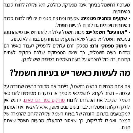
מערכת החשמל בביתך אינה מוארקת כהלכה, היא עלולה להוות סכנה
בטיחותית.
•
שקעים ומתגים פגומים:
שקעים ומתגים פגומים יכולים להוות סכנה
בטיחותית ויכולים גם לגרום לבעיות חשמל.
•
"זעזועים" חשמליים:
מכות חשמל עלולות להתרחש אם מישהו נוגע
במכשיר חשמלי או מעגל שלא הותקן או מתוחזקים בצורה לא נכונה.
•
ניתוק מפסקי זרם:
מפסקי זרם עלולים להפסיק לעבוד כאשר הם
מזהים בעיה חשמלית, כך שאם המפסקים שלכם ניתקים לעתים
קרובות, זה יכול להצביע על בעיה חשמלית בסיסית שיש לתקן.
מה לעשות כאשר יש בעיות חשמל?
אם אתם מבחינים בבעיה בחשמל, בייחוד אם מדובר בבעיה שחוזרת על
עצמה – חשוב לקרוא לחשמלאי מוסמך או במקרים מסוימים להנדסאי
חשמל שקיבל את הכשרתו לרבות
פרויקט גמר הנדסאים
. יודגש אין
לתקן תקלות חשמליות לבד בשום פנים ואופן, אלא להשאיר את הפתרון
למקצוענים בתחום. הזנחה של בעיות חשמל עלולה לגרום להחמרה של
המצב, ואפילו לדליקות, כך שאסור להתעלם מבעיות חשמל שאתם
חווים.