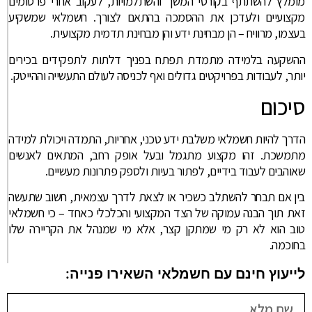
מומלץ להשתתף בקורסי המשך והשתלמויות, לעקוב אחרי פרסומים
מקצועיים ולעדכן את ההסמכה בהתאם לצורך. חשמלאי שמשקיע
בעצמו, מרוויח – הן מבחינת ידע והן מבחינת תדמית מקצועית.
ההשקעה בלמידה מתמדת תפתח בפניך דלתות לתפקידים בכירים
יותר, לעבודות בפרויקטים גדולים ואף לכניסה לעולם התעשייה וההייטק.
סיכום
הדרך להיות חשמלאי משלבת ידע טכני, אחריות, התמדה ויכולת למידה
מתמשכת. זהו מקצוע מתגמל ובעל אופק רחב, המתאים לאנשים
שאוהבים לעבוד בידיים, לפתור בעיות ולספק פתרונות מעשיים.
בין אם תבחר להשתלב כשכיר או לצאת לדרך עצמאית, חשוב שתעשה
זאת תוך הבנה עמוקה של הצד המקצועי והכלכלי כאחד – כי חשמלאי
טוב הוא לא רק מי שמתקן קצר, אלא מי שמנהל את הקריירה שלו
בחוכמה.
לייעוץ חינם עם חשמלאי השאירו פנייה: