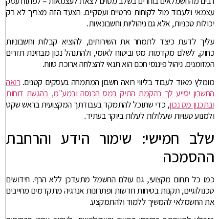
רבים מהחשמלאים בוחרים בשלב מסוים לצאת לעצמאות – לפתוח עסק
עצמאי ולעבוד מול לקוחות פרטיים ועסקיים. הצעד הזה מצריך לא רק
יכולות טכניות, אלא גם ניהוליות וחשבונאיות.
עליך לדעת כיצד לתמחר את השירותים, להוציא קבלות וחשבוניות
כחוק, לשלם מקדמות מס וביטוח לאומי, ולהתנהל נכון מבחינת תזרים
המזומנים. ניהול פיננסי חכם הוא תנאי להצלחה ארוכת טווח.
מומלץ מאוד לעבוד בליווי רואה חשבון המתמחה בעסקים קטנים.
רואה
החשבון יסייע לך בהקמת התיק במס הכנסה ובמע"מ, בהגשת דוחות
ובתכנון מס נכון
, כדי שתוכל להתמקד בעבודתך המקצועית בראש שקט
ולמנוע טעויות שעלולות לעלות ביוקר בעתיד.
שלב חמישי: שימור הידע והרחבת
ההסמכה
כמו כל תחום מקצועי, גם עולם החשמל מתעדכן ללא הרף. חידושים
טכנולוגיים, תקנות בטיחות חדשות ופתרונות אנרגיה מתקדמים מחייבים
את החשמלאי להמשיך ללמוד ולהתמקצע.