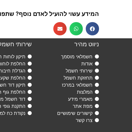
המידע עשוי להועיל לאדם נוסף? שתפו א
ניווט מהיר
שירותי חשמל
חשמלאי מוסמך
תיקון לוחות 
אודות
החלפת לוחו
שירותי חשמל
הגדלת חיבור
תחזוקת חשמל
החלפת שקעי
חשמלאי במרכז
תיקון דוד חש
המלצות
החלפת גוף ח
מאמרי מידע
דוד חשמל מ
מפת אתר
התקנת גופי 
קישורים שימושיים
נקודת כח למז
צרו קשר