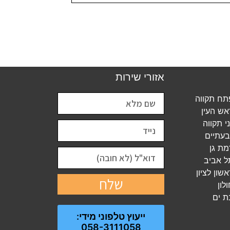
אזורי שירות
ח תקווה
ש העין
 תקווה
עתיים
ת גן
 אביב
ון לציון
שלח
לון
ת ים
ייעוץ טלפוני מידי:
058-3111058