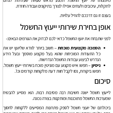
מיומנותו של יועץ החשמל תמנע מראש טעויות שעלולות לגרום
לתקלות, עיכובים ולעתים אפילו לצורך בתיקונים ועבודה חוזרת.
בעצם זו גם דרככם להוזיל עלויות.
אופן בחירת שירותי ייעוץ החשמל
לפני שתבחרו את יועץ החשמל כדאי לכם לבדוק את הגורמים הבאים:-
הסמכה מקצועית מוכחת
– חשוב ביותר לוודא שליועץ יש את
כל התעודות המוכיחות שהוא בעל מקצוע מוסמך ובעל הידע
הנדרש לביצוע עבודות החשמל הנדרשות.
ניסיון
– חפשו איש מקצוע עם מוניטין מוכח בשירותי ייעוץ חשמל.
חפשו ביקורות, נסו לקבל חוות דעת מלקוחות קודמים וכו'.
סיכום
לייעוץ חשמל ישנה חשיבות רבה מסיבות רבות. הוא מסייע להבטיח
שמערכות החשמל מתוכננות ומותקנות בצורה נכונה.
ביכולתם של יועצי חשמל לספק פתרונות המסייעים ללקוחות לחסוך