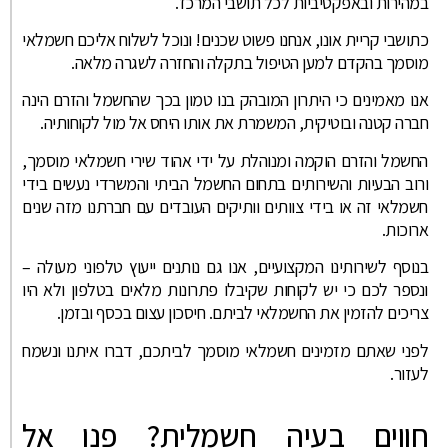
במהירות ובאפקטיביות לכל תושבי המרכז.
כתושבי קריית אונו, אנחנו פשוט שכנים! ונוכל לשלוח אליכם חשמלאי
מוסמך בהקדם למען הטיפול בתקלה והחזרה לשגרה מלאה.
אנו מאמינים כי היתרון המובהק בנו טמון בכך שהחשמל והזרם הינה
חברה קטנה ובוטיקית, המשמרת את אותו היחס אל מול לקוחותיה.
החשמל והזרם הוקמה ומנוהלת על ידי אהוד שירי חשמלאי מוסמך,
ורוב הבעיות והשירותים בתחום החשמל הביתי והמשרדי נעשים בידי
חשמלאי זה או בידי צוותים וותיקים העובדים עם חברתנו מזה שנים
ארוכות.
בנוסף לשירותינו המקצועיים, אנו גם נותנים ייעוץ טלפוני מעולה –
ונספר לכם כי יש לקוחות שקיבלו פתרונות מלאים בטלפון ולא היו
צריכים להזמין את החשמלאי לביתם. חיסכון עצום בכסף ובזמן.
לפני שאתם מזמינים חשמלאי מוסמך לביתכם, דברו איתנו ונשמח
לעזור.
חווים בעיה חשמלית? פנו אל