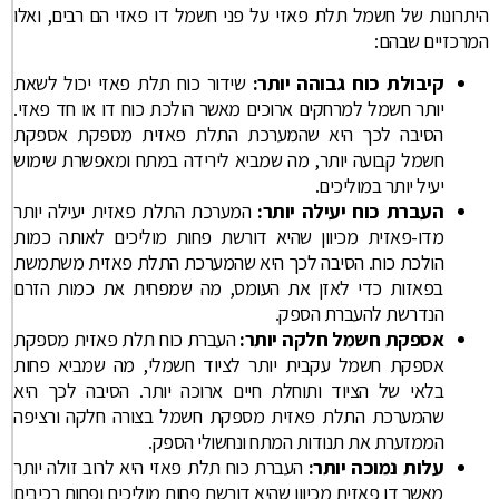
היתרונות של חשמל תלת פאזי על פני חשמל דו פאזי הם רבים, ואלו
המרכזיים שבהם:
קיבולת כוח גבוהה יותר:
שידור כוח תלת פאזי יכול לשאת
יותר חשמל למרחקים ארוכים מאשר הולכת כוח דו או חד פאזי.
הסיבה לכך היא שהמערכת התלת פאזית מספקת אספקת
חשמל קבועה יותר, מה שמביא לירידה במתח ומאפשרת שימוש
יעיל יותר במוליכים.
העברת כוח יעילה יותר:
המערכת התלת פאזית יעילה יותר
מדו-פאזית מכיוון שהיא דורשת פחות מוליכים לאותה כמות
הולכת כוח. הסיבה לכך היא שהמערכת התלת פאזית משתמשת
בפאזות כדי לאזן את העומס, מה שמפחית את כמות הזרם
הנדרשת להעברת הספק.
אספקת חשמל חלקה יותר:
העברת כוח תלת פאזית מספקת
אספקת חשמל עקבית יותר לציוד חשמלי, מה שמביא פחות
בלאי של הציוד ותוחלת חיים ארוכה יותר. הסיבה לכך היא
שהמערכת התלת פאזית מספקת חשמל בצורה חלקה ורציפה
הממזערת את תנודות המתח ונחשולי הספק.
עלות נמוכה יותר:
העברת כוח תלת פאזי היא לרוב זולה יותר
מאשר דו פאזית מכיוון שהיא דורשת פחות מוליכים ופחות רכיבים