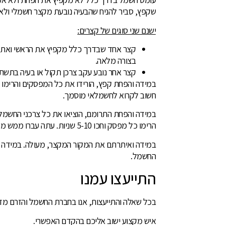
שקפץ, סביר להניח שהבעיה נובעת מקצר חשמלי ול
ישנם שני סוגים של קצרים:
קצר אחד שבדרך כלל מקפיץ את הראשי ואת הפח
בצורה מלאה.
קצר אחר נובע עקב צרכן תקול או בעיה בתש
במידה והפחת קפץ, הורידו את כל המפסקים והרימו
חשוב לקרוא לחשמלאי מוסמך.
במידה והפחת התרומם, הוציאו את כל צרכני החשמל 
הרימו כל מפסק וחכו 5-10 שניות. עתה עברו ממש מכשיר אחר מכשיר עד שתמצאו את האזור שמקצר.
במידה ואיתרתם את המקור המקצר, מעולה. במידה 
החשמל.
התייעצו עמנו
בכל שאלה והתייעצות, אנו בחברת החשמל והזרם מזמ
איש מקצוע ישוב אליכם בהקדם האפשרי.