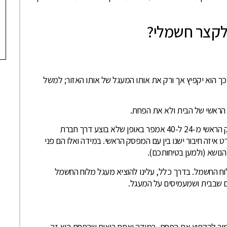
לקצר חשמלי?
 הוא יקפיץ אך ורק את אותו המעגל של אותו האזור; למשל
הראשי של הבית ולא את הפחת.
במקרים מסוימים נשים לב שישנה הגדלה של המפסק הראשי מ-24 ל-40 אמפר באופן שלא בוצע דרך חברת
יזה חיבור ישנו בין עם המפסק הראשי. במידה ואלו הם פני
ושא (ולמען בטיחותכם).
ח החשמל. בדרך כלל, עלינו להוציא מעגל מלוח החשמל
ם שבבית ושמעמיסים על המעגל.
ר להקפיץ את הפחת. במידה ואתם רואים שהפחת הוא זה