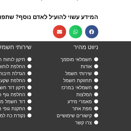
המידע עשוי להועיל לאדם נוסף? שתפו א
ניווט מהיר
שירותי חשמל
חשמלאי מוסמך
תיקון לוחות 
אודות
החלפת לוחו
שירותי חשמל
הגדלת חיבור
תחזוקת חשמל
החלפת שקעי
חשמלאי במרכז
תיקון דוד חש
המלצות
החלפת גוף ח
מאמרי מידע
דוד חשמל מ
מפת אתר
התקנת גופי 
קישורים שימושיים
נקודת כח למז
צרו קשר