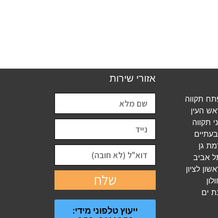
אזורי שירות
ח תקווה
ש העין
 תקווה
עתיים
ת גן
 אביב
ון לציון
שלח
לון
ת ים
ייעוץ טלפוני מידי: