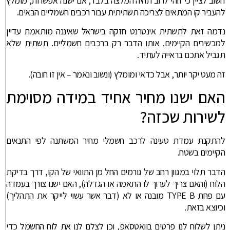
חשוב לציין כי זוהי לרוב תהיה המלצה בלבד; אם ישנה אפשרות, מומלץ
להעביר קו המתאים לצריכה תשתיתית עבור רכבים חשמליים הבאים.
נדמה זאת לתשתית אינטרנט חזקה בישראל שאיננה מותאמת עדיין
למכשירים הקיימים. אותו הדבר רק ברכבים חשמליים. תשתית שלא
תגביל אתכם בראייה לעתיד.
זה מעט יקר יותר, אבל כדאי ומומלץ (ונשוב ונאמר – אין זו חובה).
האם ישנו מחיר אחיד במידה מסוימת
לשירות שכזה?
להתקנת עמדת טעינה לרכב חשמלי מחיר המשתנה לפי התנאים
הקיימים בשטח.
הדבר תלוי במגוון רחב של גורמים החל מן התוואי של הקו, דרך בדיקת
הלוח (והאם צריך לערוך לו התאמה או הגדלה), האם ישנו צורך בעמדה
עם פחת TYPE B מובנה או לא (דבר אשר עשוי לייקר את התהליך)
וכיוצא בזאת.
ניתן לשלוח לנו פרטים בוואטסאפ, וכן לצלם לנו את לוח החשמל כדי