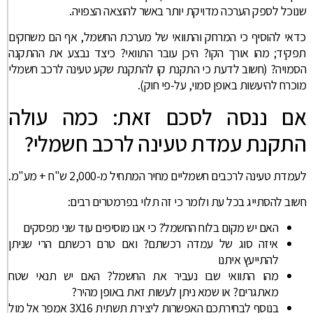
שנוכל לספק הערכה מדויקת יותר באשר להוצאה הצפויה.
כדאי להוסיף כי המרחק והתוואי של מערכת החשמל, אף הם משחקים
תפקיד; מהו אורך הקו? היכן עובר התוואי? כיצד נבצע את ההתקנה
הסמויה? (חשוב לדעת כי התקנת קו להתקנת שקע טעינה לרכב חשמלי
מוכרח להיעשות באופן סמוי, על-פי חוק).
אם ננסה לסכם זאת: כמה עולה
התקנת עמדת טעינה לרכב חשמלי?
לעמדת טעינה לרכבים חשמליים מחיר המתחיל מ-2,000 ש"ח + מע"מ.
חשוב להסתייג בכל עת ולומר כי זה תלוי בפרמטרים רבים:
האם יש מקום בלוח החשמל? כי אנו מוסיפים עוד שני מפסקים
איזה סוג של עמדה רכשתם? ואם טרם רכשתם הרי שניתן
להתייעץ איתנו
מהו התוואי שבו נעביר את החשמל? האם יש תנאי שטח
מאתגרים? או שמא ניתן לעשות זאת באופן מהיר?
בנוסף לבחירתכם האפשרות ליצירת תשתית 3X16 אמפר אל מול