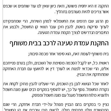
התקנה זו היא יחסית פשוטה, וזאת כיוון שאין לנו עוד שותפים או שכנים
אשר צריכים להיות מעורבים בתהליך.
מן הרגע שבו תזמינו את החשמלאי למתן השירות, הרי שמתפקידנו
לערוך סריקות בשטח, להבין היכן עובר תוואי קו החשמל, ולבצע את
החיבורים הנדרשים לצורך הקמת עמדת הטעינה.
התקנת עמדת טעינה לרכב בבית משותף
בית משותף לעומת זאת, הוא סיפור אחר מכמה סיבות;
ראשית כל, יש לקבל הסכמה מסוימת של השכנים, ולכן בטרם פנייתכם
אלינו, הרי שכדאי לפנות או לעורך דין או להיוועץ עם חברת האחזקה
שמתחזקת את הבניין.
לאחר שכל הנושא לובן בין השכנים, הרי שעלינו להבין מהיכן לקחת את
נקודת החשמל. נוסף על כך, יש להוסיף במקרים רבים שעון מונה חשמל
ולהוציא מלוח החשמל מעגל עם מונה חשמל ומפסק.
נציין כי במקרים בהם הבניין מנוהל על-ידי חברת אחזקה, הרי שגם
התקשורת שלנו תתקיים מולה, לראות היכן עורכים את קו החשמל,