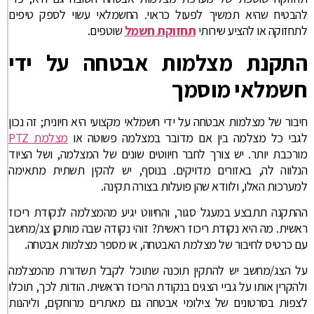
להבטיח שהיא תמשיך לפעול כראוי. החשמלאי עשוי לספק טיפים
לתחזוקה או להציע שירותי
תחזוקת חשמל
שוטפים.
התקנת מצלמות אבטחה על ידי
חשמלאי מוסמך
חיבור של מצלמות אבטחה על ידי חשמלאי מקצועי היא חיונית; זה נכון
לגבי כל מצלמה בין אם מדובר במצלמה פשוטה או
מצלמת PTZ
מורכבת יותר. יש צורך לחבר חיווטים שונים של המצלמה, ושל הציוד
הנלווה לה, באזורים מדויקים. בנוסף, יש להקין תשתית מתאימה
למערכות האלו, ולוודא שהן פועלות בצורה תקינה.
ההתקנה תתבצע במעגל סגור, והחיווט יגיע מהמצלמה לנקודת ריכוז
ראשית. מה היא נקודת ריכוז ראשית? זוהי נקודה שבה מותקן צג/מחשב
עם כרטיס לחיבור של מצלמת האבטחה, או מספר מצלמות אבטחה.
על הצג/מחשב יש להתקין תוכנה שתוכל לקבל תשדורת מהמצלמה
ולהקרין אותו על גביי הצגים בנקודת הריכוז הראשית. הודות לכך, תוכלו
לצפות בסרטונים של צילומי אבטחה גם מאתרים מרוחקים, וליהנות